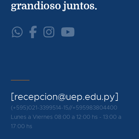
grandioso juntos.
[recepcion@uep.edu.py]
(+595)021-3399514-15//+595983804400
Lunes a Viernes 08:00 a 12:00 hs - 13:00 a
17:00 hs