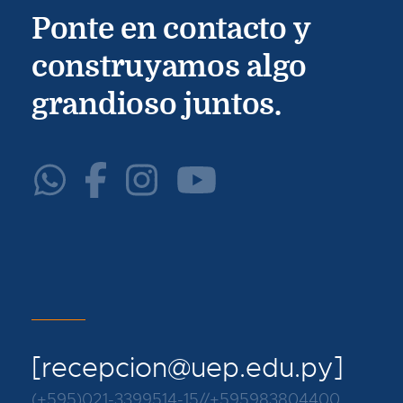
Ponte en contacto y
construyamos algo
grandioso juntos.
[recepcion@uep.edu.py]
(+595)021-3399514-15//+595983804400